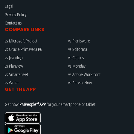
Legal
Privacy Policy
Contact us
COMPARE LINKS
vs Microsoft Project
vs Planisware
vs Oracle Primavera P6
vs Sciforma
vs Jira Align
vs Celoxis
vs Planview
vs Monday
vs Smartsheet
vs Adobe Workfront
vs Wrike
vs ServiceNow
GET THE APP
AI
Get now
PMPeople
APP
for your smartphone or tablet