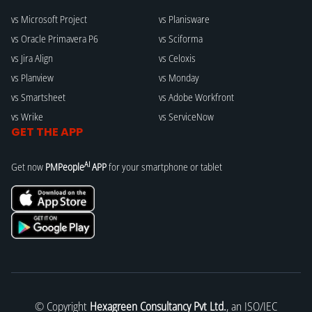
vs Microsoft Project
vs Planisware
vs Oracle Primavera P6
vs Sciforma
vs Jira Align
vs Celoxis
vs Planview
vs Monday
vs Smartsheet
vs Adobe Workfront
vs Wrike
vs ServiceNow
GET THE APP
AI
Get now
PMPeople
APP
for your smartphone or tablet
© Copyright
Hexagreen Consultancy Pvt Ltd.
, an ISO/IEC