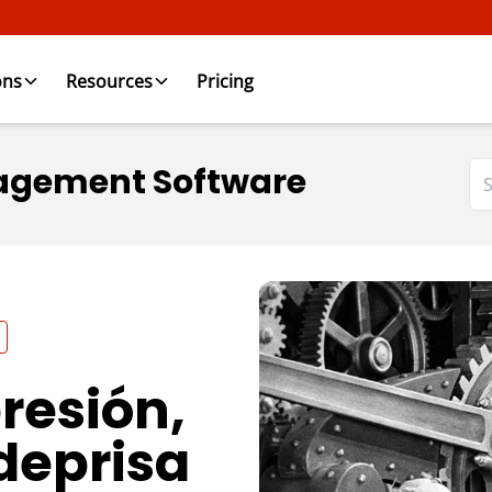
ons
Resources
Pricing
agement Software
presión,
deprisa