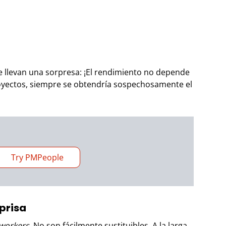
se llevan una sorpresa: ¡El rendimiento no depende
proyectos, siempre se obtendría sospechosamente el
Try PMPeople
prisa
workers
. No son fácilmente sustituibles. A la larga,