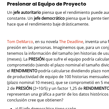
Presionar al Equipo de Proyecto
Un
jefe autoritario
piensa que el rendimiento puede au
constante. Un
jefe democrático
piensa que la gente tiene
hace que el rendimiento baje drásticamente.
Tom DeMarco
, en su novela
The Deadline
, inventa una
presión en las personas. Imaginemos que, para un conj
tenemos la información del tamaño (en historias de usua
(meses). La
PRESIÓN
que sufre el equipo podría calcula
comprometido (siendo el plazo nominal el tamaño dividi
el
RENDIMIENTO
podría calcularse dividiendo plazo nom
de productividad de equipo de 100 historias mensuales
(plazo nominal 10 meses), que se comprometió en 5 mes
2 de
PRESIÓN
(2=10/5) y un factor 1,25 de
RENDIMIENT
representan una gráfica a partir de los datos históric
conclusión cree que obtienen?
a) El jefe democrático tiene razón.