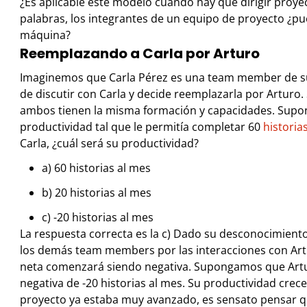
¿Es aplicable este modelo cuando hay que dirigir proye
palabras, los integrantes de un equipo de proyecto ¿
máquina?
Reemplazando a Carla por Arturo
Imaginemos que Carla Pérez es una team member de su
de discutir con Carla y decide reemplazarla por Arturo.
ambos tienen la misma formación y capacidades.
Supon
productividad tal que le permitía completar 60
historia
Carla, ¿cuál será su productividad?
a) 60 historias al mes
b) 20 historias al mes
c) -20 historias al mes
La respuesta correcta es la c)
Dado su desconocimiento i
los demás team members por las interacciones con Art
neta comenzará siendo negativa.
Supongamos que Artu
negativa de -20 historias al mes. Su productividad crecerá
proyecto ya estaba muy avanzado, es sensato pensar q