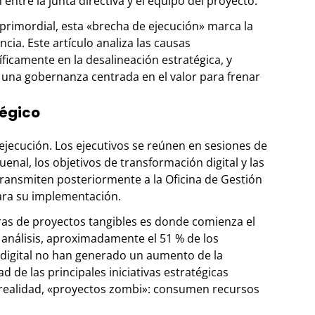
entre la junta directiva y el equipo del proyecto.
 primordial, esta «brecha de ejecución» marca la
cia. Este artículo analiza las causas
icamente en la desalineación estratégica, y
una gobernanza centrada en el valor para frenar
tégico
 ejecución. Los ejecutivos se reúnen en sesiones de
uenal, los objetivos de transformación digital y las
transmiten posteriormente a la Oficina de Gestión
ara su implementación.
eras de proyectos tangibles es donde comienza el
 análisis, aproximadamente el 51 % de los
n digital no han generado un aumento de la
ad de las principales iniciativas estratégicas
realidad, «proyectos zombi»: consumen recursos