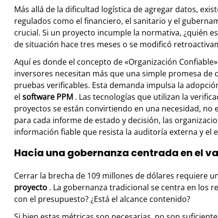
Más allá de la dificultad logística de agregar datos, exi
regulados como el financiero, el sanitario y el guberna
crucial. Si un proyecto incumple la normativa, ¿quién e
de situación hace tres meses o se modificó retroactivam
Aquí es donde el concepto de «Organización Confiable» 
inversores necesitan más que una simple promesa de q
pruebas verificables. Esta demanda impulsa la adopción
el
software PPM
. Las tecnologías que utilizan la verifi
proyectos se están convirtiendo en una necesidad, no en
para cada informe de estado y decisión, las organizaci
información fiable que resista la auditoría externa y el 
Hacia una gobernanza centrada en el va
Cerrar la brecha de 109 millones de dólares requiere
proyecto
. La gobernanza tradicional se centra en los
con el presupuesto? ¿Está el alcance contenido?
Si bien estas métricas son necesarias, no son suficiente