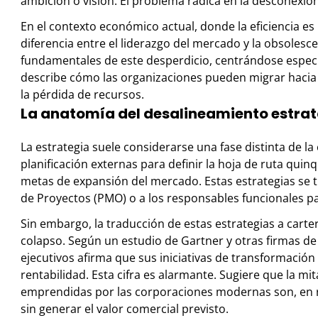
ambición o visión. El problema radica en la desconexión 
En el contexto económico actual, donde la eficiencia es
diferencia entre el liderazgo del mercado y la obsolescen
fundamentales de este desperdicio, centrándose específ
describe cómo las organizaciones pueden migrar hacia 
la pérdida de recursos.
La anatomía del desalineamiento estra
La estrategia suele considerarse una fase distinta de la
planificación externas para definir la hoja de ruta quinq
metas de expansión del mercado. Estas estrategias se 
de Proyectos (PMO) o a los responsables funcionales p
Sin embargo, la traducción de estas estrategias a cart
colapso. Según un estudio de Gartner y otras firmas de
ejecutivos afirma que sus iniciativas de transformació
rentabilidad. Esta cifra es alarmante. Sugiere que la mit
emprendidas por las corporaciones modernas son, en 
sin generar el valor comercial previsto.