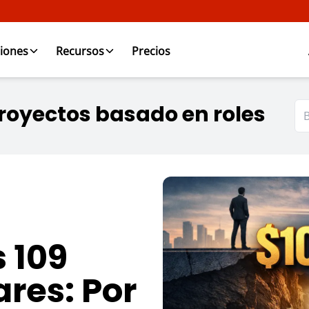
iones
Recursos
Precios
proyectos basado en roles
s 109
ares: Por