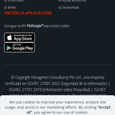
vs Smartsheet
vs Adobe Workfront
vs Wrike
vs ServiceNow
OBTÉN LA APLICACIÓN
AI
Consigue la APP
PMPeople
para móvil o tablet
© Copyright Hexagreen Consultancy Pvt Ltd., una empresa
certificada en ISO/IEC 27001:2022 (Seguridad de la Información) |
ISO/IEC 27701:2019 (Información sobre Privacidad) | ISO/IEC
20000-1:2018 (Gestión de Servicios de TI) | ISO 22301:2019
(Continuidad del Negocio) | ISO 9001:2015 (Gestión de la Calidad)
We use cookies to improve your experience, analyze site
usage, and assist in our marketing efforts. By clicking
“Accept
| ISO/IEC 42001:2023 (Sistemas de gestión de inteligencia
all”
, you agree to our use of cookies.
artificial)