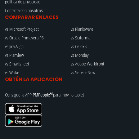
política de privacidad
Contacta con nosotros
COMPARAR ENLACES
vs Microsoft Project
vs Planisware
vs Oracle Primavera P6
vs Sciforma
vs Jira Align
vs Celoxis
vs Planview
vs Monday
vs Smartsheet
vs Adobe Workfront
vs Wrike
vs ServiceNow
OBTÉN LA APLICACIÓN
AI
Consigue la APP
PMPeople
para móvil o tablet