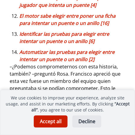
jugador que intenta un puente [4]
El motor sabe elegir entre poner una ficha
para intentar un puente o un anillo [16]
Identificar las pruebas para elegir entre
intentar un puente o un anillo [6]
Automatizar las pruebas para elegir entre
intentar un puente o un anillo [2]
–¿Podemos comprometernos con esta historia,
también? –preguntó Rosa. Francisco apreció que
esta vez fuese un miembro del equipo quien
preguntaba si se podían comprometer. Esto le
gustaba mucho más que cuando tenía que
We use cookies to improve your experience, analyze site
preguntar él, como responsable de productos. –Yo
usage, and assist in our marketing efforts. By clicking
“Accept
he ido sumando mientras hablábamos –dijo
all”
, you agree to our use of cookies.
Santiago, levantándose de la silla–. Aquí está mi
Accept all
Decline
tabla: