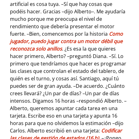
artificial es cosa tuya. –Sí que hay cosas que
podéis hacer. Gracias –dijo Alberto–. Me ayudaría
mucho porque me preocupa el nivel de
rendimiento que debería presentar el motor
fuerte. –Bien, comencemos por la historia
Como
jugador, puedo jugar contra un motor débil que
reconozca solo anillos
. ¿Es esa la que quieres
hacer primero, Alberto? –preguntó Diana. –Sí. Lo
primero que tendríamos que hacer es programar
las clases que controlan el estado del tablero, de
quién es el turno, y cosas así. Santiago, aquí tú
puedes ser de gran ayuda. –De acuerdo. ¿Cuánto
crees llevará? ¿Un par de días? –Un par de días
intensos. Digamos 16 horas –respondió Alberto. –
Alberto, queremos apuntar cada tarea en una
tarjeta. Escribe eso en una tarjeta y apunta 16
horas para que no olvidemos la estimación –dijo
Carlos.
Alberto escribió en una tarjeta:
Codificar
las clases de gestión de estados (16 h)
. –¿Pongo