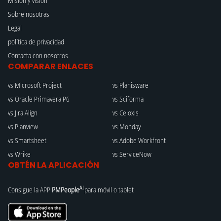
Misión y visión
Sobre nosotras
Legal
política de privacidad
Contacta con nosotros
COMPARAR ENLACES
vs Microsoft Project
vs Planisware
vs Oracle Primavera P6
vs Sciforma
vs Jira Align
vs Celoxis
vs Planview
vs Monday
vs Smartsheet
vs Adobe Workfront
vs Wrike
vs ServiceNow
OBTÉN LA APLICACIÓN
AI
Consigue la APP
PMPeople
para móvil o tablet